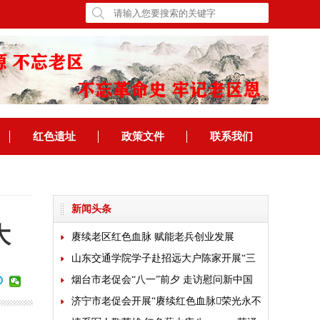
红色遗址
政策文件
联系我们
新闻头条
大
赓续老区红色血脉 赋能老兵创业发展
山东交通学院学子赴招远大户陈家开展“三
下乡”乡村振兴专题实践
烟台市老促会“八一”前夕 走访慰问新中国
成立前老军人
济宁市老促会开展“赓续红色血脉荣光永不