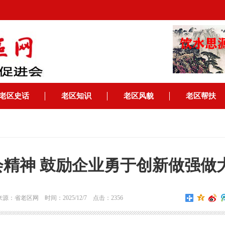
老区史话
老区知识
老区风貌
老区帮扶
精神 鼓励企业勇于创新做强做
：省老区网 时间：2025/12/7 点击：2356