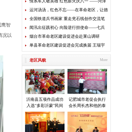
褪色”主题党日活动
情系军人敬英雄 红色薪火庆八一 ——菏泽
市老促会多方联动开展拥军致敬活动
运河汤汤，红色不忘——在革命老区，让德
育“走”进心里
全国铁道兵书画家 重走兖石线创作交流笔
威鹰智
会来临沭开展送文化活动
闻汛出征践初心 向险逆行担使命——七兵
情况以
堂铁军星夜驰援广西抗洪救灾
烟台市革命老区建设促进会赴莱山调研
单县革命老区建设促进会完成换届 王瑞宇
当选新一届会长
More
老区风貌
沂南县五项作品成功
记肥城市老促会执行
入选“多彩沂蒙”民间
会长周长杰和他的泰
艺术成果展
安毛公山红色文化博
物馆