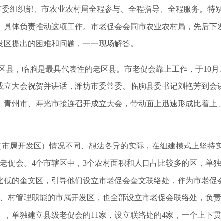
市委组织部、市农业农村局全程参与、全程指导、全程服务。特
，具体负责推动这项工作。市老促会会同市农业农村局，先后下
发区提出的困难和问题，一一现场解答。
区县，临朐是最具代表性的老区县。市老促会靠上工作，于
10
月
成立大会祝贺并讲话，潍坊市委常委、临朐县委书记刘艳芳到会
，青州市、寿光市接连召开成立大会，带动面上迅速形成比着上
（市属开发区）情况不同、想法各异的实际，在组建模式上坚持
老促会。
4
个市辖区中，
3
个农村面积和人口占比较多的区，单独
比低的奎文区，引导他们设立市老促会奎文联络处，作为市老促
、村管理职能的市属开发区，也全部设立市老促会联络处，负责
），单独建立县级老促会的
11
家，设立联络处的
4
家，一个上下贯