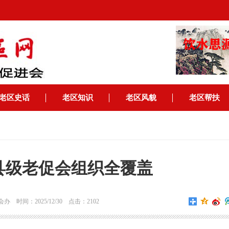
老区史话
老区知识
老区风貌
老区帮扶
县级老促会组织全覆盖
 时间：2025/12/30 点击：2102