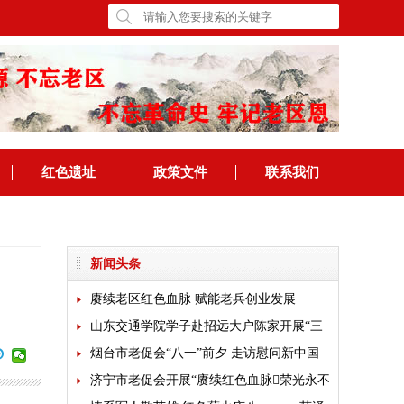
红色遗址
政策文件
联系我们
新闻头条
赓续老区红色血脉 赋能老兵创业发展
山东交通学院学子赴招远大户陈家开展“三
下乡”乡村振兴专题实践
烟台市老促会“八一”前夕 走访慰问新中国
成立前老军人
济宁市老促会开展“赓续红色血脉荣光永不