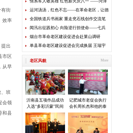
褪色”主题党日活动
情系军人敬英雄 红色薪火庆八一 ——菏泽
个有街
市老促会多方联动开展拥军致敬活动
运河汤汤，红色不忘——在革命老区，让德
育“走”进心里
全国铁道兵书画家 重走兖石线创作交流笔
、效率
会来临沭开展送文化活动
闻汛出征践初心 向险逆行担使命——七兵
堂铁军星夜驰援广西抗洪救灾
烟台市革命老区建设促进会赴莱山调研
，提出
单县革命老区建设促进会完成换届 王瑞宇
当选新一届会长
县市区
More
老区风貌
，从早
数、班
沂南县五项作品成功
记肥城市老促会执行
促会领
入选“多彩沂蒙”民间
会长周长杰和他的泰
导和县
艺术成果展
安毛公山红色文化博
物馆