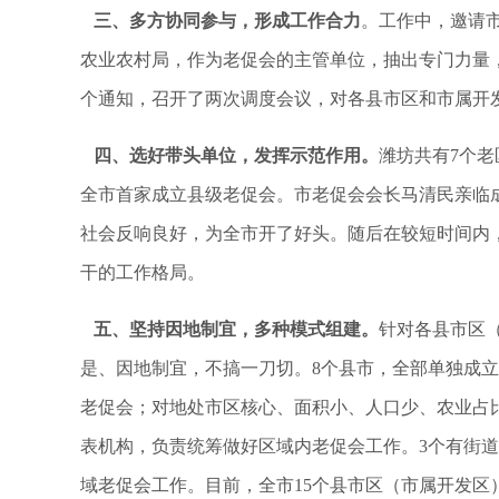
三、多方协同参与，形成工作合力
。工作中，邀请
农业农村局，作为老促会的主管单位，抽出专门力量
个通知，召开了两次调度会议，对各县市区和市属开
四、选好带头单位，发挥示范作用。
潍坊共有
7
个老
全市首家成立县级老促会。市老促会会长马清民亲临
社会反响良好，为全市开了好头。随后在较短时间内
干的工作格局。
五、坚持因地制宜，多种模式组建。
针对各县市区
是、因地制宜，不搞一刀切。
8
个县市，全部单独成立
老促会；对地处市区核心、面积小、人口少、农业占
表机构，负责统筹做好区域内老促会工作。
3
个有街道
域老促会工作。目前，全市
15
个县市区（市属开发区