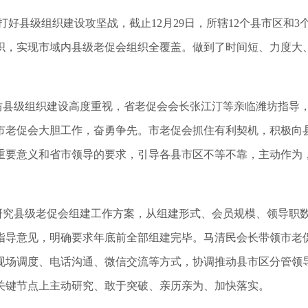
打好县级组织建设攻坚战，截止
12
月
29
日，所辖
12
个县市区和
3
织，实现市域内县级老促会组织全覆盖。做到了时间短、力度大
坊县级组织建设高度重视，省老促会会长张江汀等亲临潍坊指导
市老促会大胆工作，奋勇争先。市老促会抓住有利契机，积极向
重要意义和省市领导的要求，引导各县市区不等不靠，主动作为
研究县级老促会组建工作方案，从组建形式、会员规模、领导职
指导意见，明确要求年底前全部组建完毕。马清民会长带领市老
现场调度、电话沟通、微信交流等方式，协调推动县市区分管领
关键节点上主动研究、敢于突破、亲历亲为、加快落实。