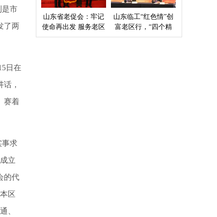
别是市
山东省老促会：牢记
山东临工“红色情”创
发了两
使命再出发 服务老区
富老区行，“四个精
开新局
准”探索扶贫新模式
15
日在
讲话，
、赛着
实事求
成立
会的代
本区
通、