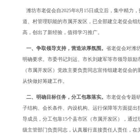
潍坊市老促会自
2025
年
8
月
15
日成立后，集中精力，
道、村管理职能的市属开发区，已全部建立老促会组
高，创出了新经验，值得学习推广。
一、争取领导支持，营造浓厚氛围。
省老促会对潍
明确要求。市委书记刘运、市长刘建军等市领导鼓励
（市属开发区）党政主要负责同志宣传组建老促会的
从快做好筹建工作。
二、明确目标任务，分工包靠落实。
市老促会专题
子结构、会长条件、内设机构、运行保障等方面提出
导成员，分工包靠
15
个县市区（市属开发区），通过
级主管部门负责同志，认真履行直接责任人责任，在