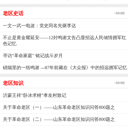
老区史话
+MORE
一文一武一电波：党史同名先驱李达
不止是黄金耀延安——12封鸣谢文告凸显招远人民倾情拥军红
色记忆
寻访“革命家庭” 铭记战斗岁月
硝烟里的一纸鸣谢 ---87年前藏在《大众报》中的招远拥军记忆
老区知识
+MORE
沂蒙王祥“卧冰求鲤”孝友村散记
关于革命老区（一）——山东革命老区知识问答800题之
关于革命老区（二）——山东革命老区知识问答800题之