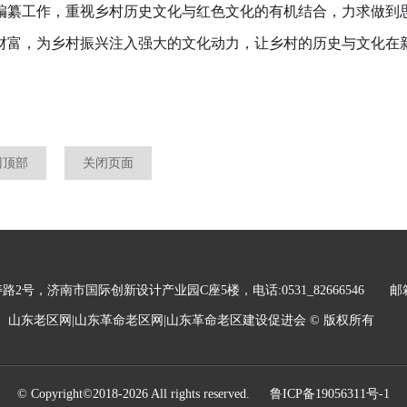
编纂工作，重视乡村历史文化与红色文化的有机结合，力求做到
财富，为乡村振兴注入强大的文化动力，让乡村的历史与文化在
回顶部
关闭页面
，济南市国际创新设计产业园C座5楼，电话:0531_82666546 邮箱：sdl
山东老区网|山东革命老区网|山东革命老区建设促进会 © 版权所有
© Copyright©2018-2026 All rights reserved.
鲁ICP备19056311号-1