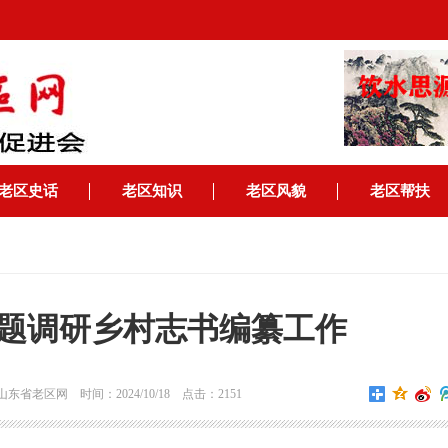
老区史话
老区知识
老区风貌
老区帮扶
题调研乡村志书编纂工作
省老区网 时间：2024/10/18 点击：2151