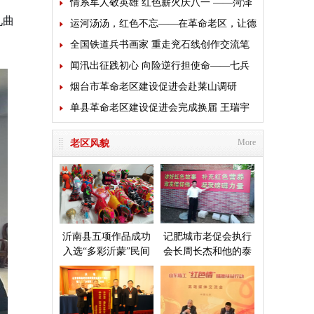
褪色”主题党日活动
情系军人敬英雄 红色薪火庆八一 ——菏泽
九曲
市老促会多方联动开展拥军致敬活动
运河汤汤，红色不忘——在革命老区，让德
育“走”进心里
全国铁道兵书画家 重走兖石线创作交流笔
会来临沭开展送文化活动
闻汛出征践初心 向险逆行担使命——七兵
堂铁军星夜驰援广西抗洪救灾
烟台市革命老区建设促进会赴莱山调研
单县革命老区建设促进会完成换届 王瑞宇
当选新一届会长
More
老区风貌
沂南县五项作品成功
记肥城市老促会执行
入选“多彩沂蒙”民间
会长周长杰和他的泰
艺术成果展
安毛公山红色文化博
物馆