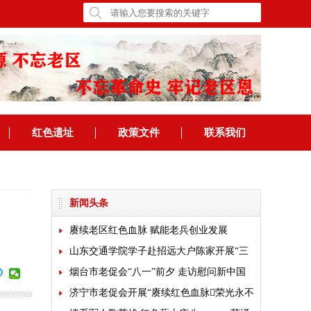
红色遗址
政策文件
联系我们
新闻头条
赓续老区红色血脉 赋能老兵创业发展
山东交通学院学子赴招远大户陈家开展“三
下乡”乡村振兴专题实践
烟台市老促会“八一”前夕 走访慰问新中国
成立前老军人
济宁市老促会开展“赓续红色血脉荣光永不